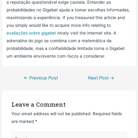
a reputação questionável exige cautela. Entender as
probabilidades no Gigabet ajuda a tomar escolhas informadas,
maximizando a experiência. If you treasured this article and
you simply would like to acquire more info relating to
avaliações sobre gigabet
nicely visit the internet site. A
adrenalina do jogo se combina com a matemática da
probabilidade, mas a confiabilidade limitada torna o Gigabet
um ambiente envolvente com riscos a considerar.
←
Previous Post
Next Post
→
Leave a Comment
Your email address will not be published.
Required fields
are marked
*