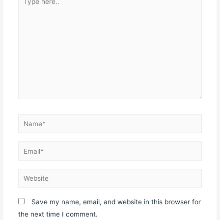
Save my name, email, and website in this browser for
the next time I comment.