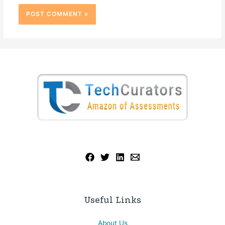
Useful Links
About Us