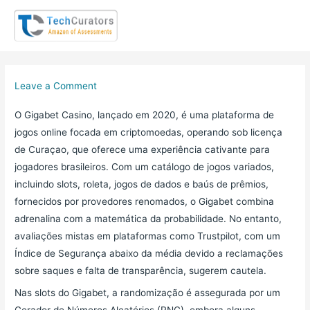
Leave a Comment
O Gigabet Casino, lançado em 2020, é uma plataforma de
jogos online focada em criptomoedas, operando sob licença
de Curaçao, que oferece uma experiência cativante para
jogadores brasileiros. Com um catálogo de jogos variados,
incluindo slots, roleta, jogos de dados e baús de prêmios,
fornecidos por provedores renomados, o Gigabet combina
adrenalina com a matemática da probabilidade. No entanto,
avaliações mistas em plataformas como Trustpilot, com um
Índice de Segurança abaixo da média devido a reclamações
sobre saques e falta de transparência, sugerem cautela.
Nas slots do Gigabet, a randomização é assegurada por um