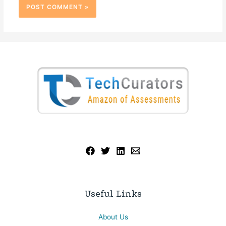
Useful Links
About Us