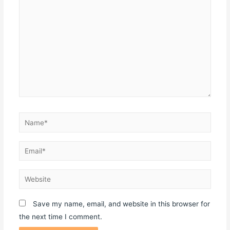
Save my name, email, and website in this browser for
the next time I comment.