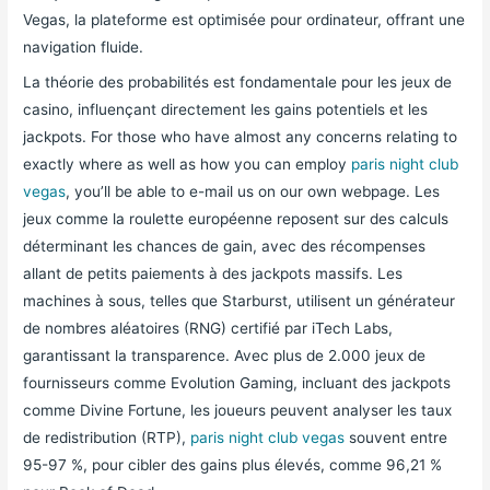
Vegas, la plateforme est optimisée pour ordinateur, offrant une
navigation fluide.
La théorie des probabilités est fondamentale pour les jeux de
casino, influençant directement les gains potentiels et les
jackpots. For those who have almost any concerns relating to
exactly where as well as how you can employ
paris night club
vegas
, you’ll be able to e-mail us on our own webpage. Les
jeux comme la roulette européenne reposent sur des calculs
déterminant les chances de gain, avec des récompenses
allant de petits paiements à des jackpots massifs. Les
machines à sous, telles que Starburst, utilisent un générateur
de nombres aléatoires (RNG) certifié par iTech Labs,
garantissant la transparence. Avec plus de 2.000 jeux de
fournisseurs comme Evolution Gaming, incluant des jackpots
comme Divine Fortune, les joueurs peuvent analyser les taux
de redistribution (RTP),
paris night club vegas
souvent entre
95-97 %, pour cibler des gains plus élevés, comme 96,21 %