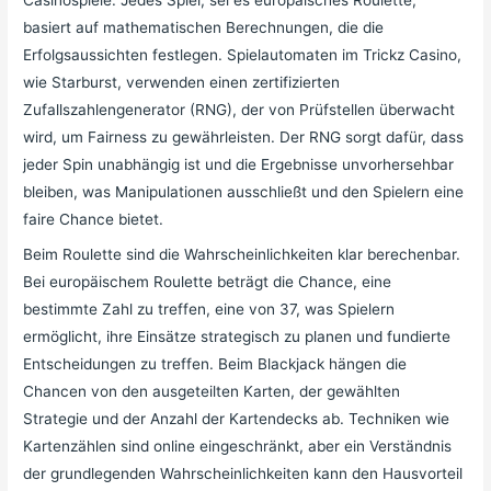
Casinospiele. Jedes Spiel, sei es europäisches Roulette,
basiert auf mathematischen Berechnungen, die die
Erfolgsaussichten festlegen. Spielautomaten im Trickz Casino,
wie Starburst, verwenden einen zertifizierten
Zufallszahlengenerator (RNG), der von Prüfstellen überwacht
wird, um Fairness zu gewährleisten. Der RNG sorgt dafür, dass
jeder Spin unabhängig ist und die Ergebnisse unvorhersehbar
bleiben, was Manipulationen ausschließt und den Spielern eine
faire Chance bietet.
Beim Roulette sind die Wahrscheinlichkeiten klar berechenbar.
Bei europäischem Roulette beträgt die Chance, eine
bestimmte Zahl zu treffen, eine von 37, was Spielern
ermöglicht, ihre Einsätze strategisch zu planen und fundierte
Entscheidungen zu treffen. Beim Blackjack hängen die
Chancen von den ausgeteilten Karten, der gewählten
Strategie und der Anzahl der Kartendecks ab. Techniken wie
Kartenzählen sind online eingeschränkt, aber ein Verständnis
der grundlegenden Wahrscheinlichkeiten kann den Hausvorteil