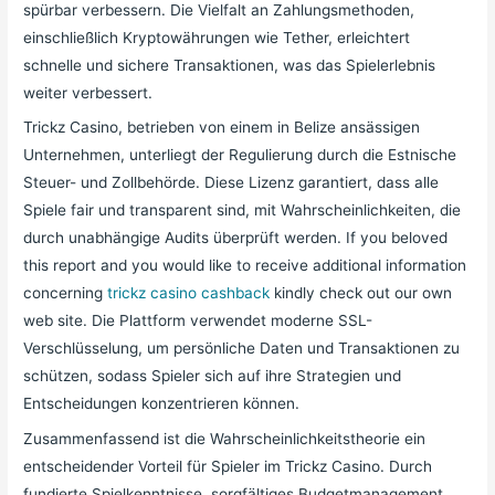
spürbar verbessern. Die Vielfalt an Zahlungsmethoden,
einschließlich Kryptowährungen wie Tether, erleichtert
schnelle und sichere Transaktionen, was das Spielerlebnis
weiter verbessert.
Trickz Casino, betrieben von einem in Belize ansässigen
Unternehmen, unterliegt der Regulierung durch die Estnische
Steuer- und Zollbehörde. Diese Lizenz garantiert, dass alle
Spiele fair und transparent sind, mit Wahrscheinlichkeiten, die
durch unabhängige Audits überprüft werden. If you beloved
this report and you would like to receive additional information
concerning
trickz casino cashback
kindly check out our own
web site. Die Plattform verwendet moderne SSL-
Verschlüsselung, um persönliche Daten und Transaktionen zu
schützen, sodass Spieler sich auf ihre Strategien und
Entscheidungen konzentrieren können.
Zusammenfassend ist die Wahrscheinlichkeitstheorie ein
entscheidender Vorteil für Spieler im Trickz Casino. Durch
fundierte Spielkenntnisse, sorgfältiges Budgetmanagement