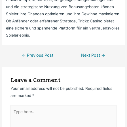
und die strategische Nutzung von Bonusangeboten können
Spieler ihre Chancen optimieren und ihre Gewinne maximieren.
Ob Anfänger oder erfahrener Stratege, Trickz Casino bietet
eine sichere und spannende Plattform für ein vertrauensvolles
Spielerlebnis.
←
Previous Post
Next Post
→
Leave a Comment
Your email address will not be published.
Required fields
are marked
*