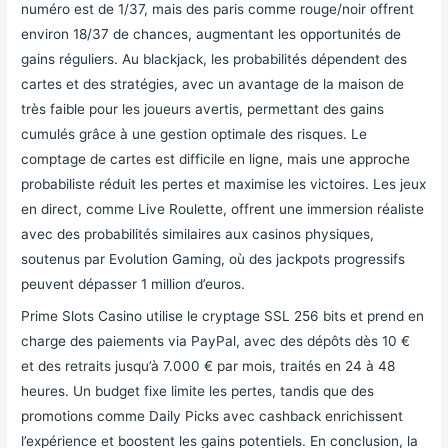
numéro est de 1/37, mais des paris comme rouge/noir offrent
environ 18/37 de chances, augmentant les opportunités de
gains réguliers. Au blackjack, les probabilités dépendent des
cartes et des stratégies, avec un avantage de la maison de
très faible pour les joueurs avertis, permettant des gains
cumulés grâce à une gestion optimale des risques. Le
comptage de cartes est difficile en ligne, mais une approche
probabiliste réduit les pertes et maximise les victoires. Les jeux
en direct, comme Live Roulette, offrent une immersion réaliste
avec des probabilités similaires aux casinos physiques,
soutenus par Evolution Gaming, où des jackpots progressifs
peuvent dépasser 1 million d’euros.
Prime Slots Casino utilise le cryptage SSL 256 bits et prend en
charge des paiements via PayPal, avec des dépôts dès 10 €
et des retraits jusqu’à 7.000 € par mois, traités en 24 à 48
heures. Un budget fixe limite les pertes, tandis que des
promotions comme Daily Picks avec cashback enrichissent
l’expérience et boostent les gains potentiels. En conclusion, la