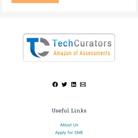
Useful Links
About Us
Apply for SME